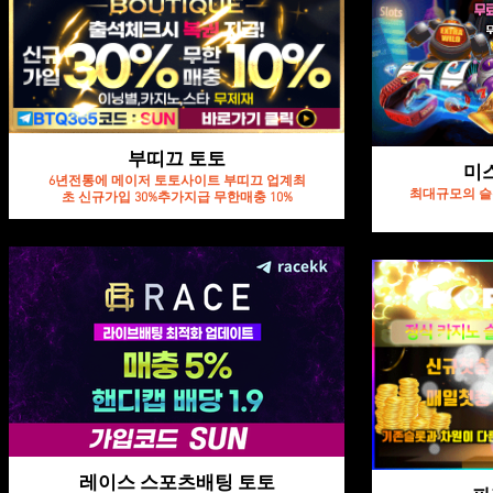
부띠끄 토토
미
6년전통에 메이저 토토사이트 부띠끄 업계최
최대규모의 슬롯
초 신규가입 30%추가지급 무한매충 10%
레이스 스포츠배팅 토토