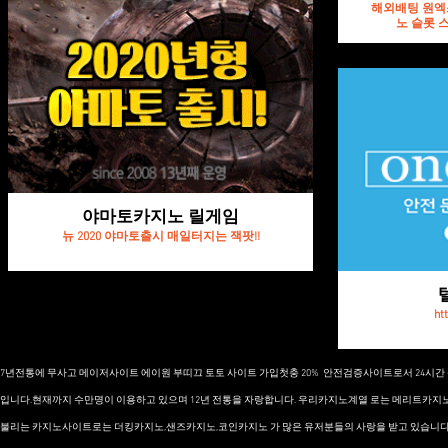
해외배팅 원엑
노 슬롯
야마토카지노 릴게임
뉴 2020 야마토출시 매일터지는 잭팟!!
ht
7년전통에 무사고 메이저사이트 에이원 부띠끄 토토 사이트 가입첫충 20% 안전검증사이트로서 24시간 
입니다.현재까지 수만명이 이용하고 있으며 12년 전통을 자랑합니다. 우리카지노계열 로는 메리트카지노, 
불리는 카지노사이트로는 더킹카지노,샌즈카지노,코인카지노 가 많은 유저분들의 사랑을 받고 있습니다