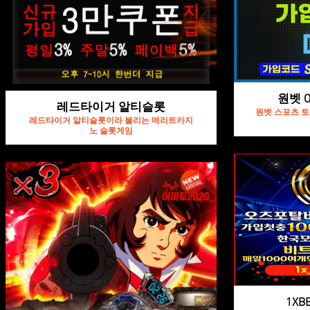
원벳 O
레드타이거 알티슬롯
원벳 스포츠 토
레드타이거 알티슬롯이라 불리는 메리트카지
노 슬롯게임
1X