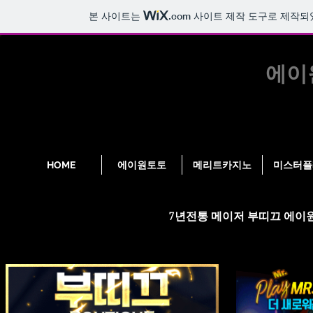
본 사이트는
.com
사이트 제작 도구로 제작되
에이
HOME
에이원토토
메리트카지노
미스터플
7년전통 메이저 부띠끄 에이