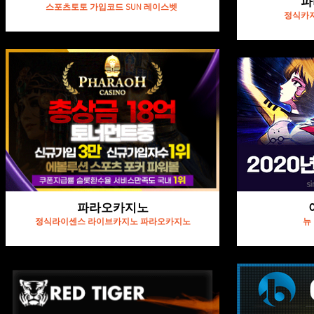
파
스포츠토토 가입코드 SUN 레이스벳
정식카
파라오카지노
정식라이센스 라이브카지노 파라오카지노
뉴