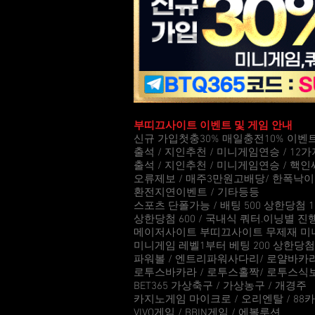
부띠끄사이트 이벤트 및 게임 안내
신규 가입첫충30% 매일충전10% 이벤
출석 / 지인추천 / 미니게임연승 / 12
출석 / 지인추천 / 미니게임연승 / 핵
오류제보 / 매주3만원고배당/ 한폭낙이
환전지연이벤트 / 기타등등
스포츠 단폴가능 / 배팅 500 상한당첨 15
상한당첨 600 / 국내식 쿼터.이닝별 진행
메이저사이트 부띠끄사이트 무제재 미
미니게임 레벨1부터 베팅 200 상한당첨 1
파워볼 / 엔트리파워사다리/ 로얄바카라/
로투스바카라 / 로투스홀짝/ 로투스식
BET365 가상축구 / 가상농구 / 개경주
카지노게임 마이크로 / 오리엔탈 / 88
VIVO게임 / BBIN게임 / 에볼루션