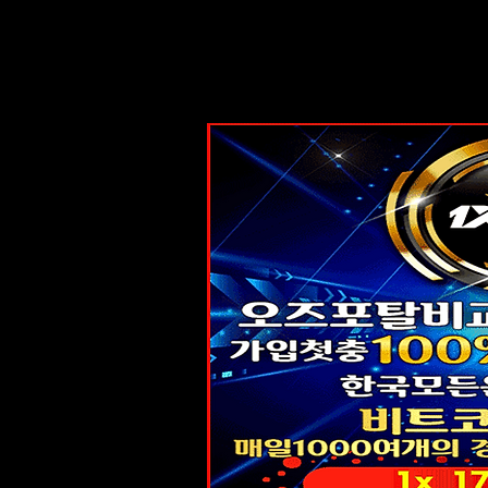
최대30만포인트 지급 슈퍼 다폴더 성공 이
의 미니게임 연승 이벤트 8연승 배팅금
니다. 마틴 루틴 무한가능. 요즘 이벤
실하게 나오는 안전한곳 입니다. 겜대장
장
의 검증 커뮤니티에서 먹튀없는 놀이